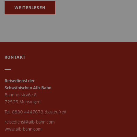
WEITERLESEN
KONTAKT
Reisedienst der
Schwäbischen Alb-Bahn
Bahnhofstraße 8
72525 Münsingen
Tel. 0800 4447673
(kostenfrei)
reisedienst@alb-bahn.com
www.alb-bahn.com