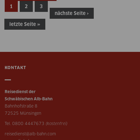
1
2
3
nächste Seite ›
Seiten
letzte Seite »
KONTAKT
Reisedienst der
Schwäbischen Alb-Bahn
Bahnhofstraße 8
72525 Münsingen
Tel. 0800 4447673
(kostenfrei)
reisedienst@alb-bahn.com