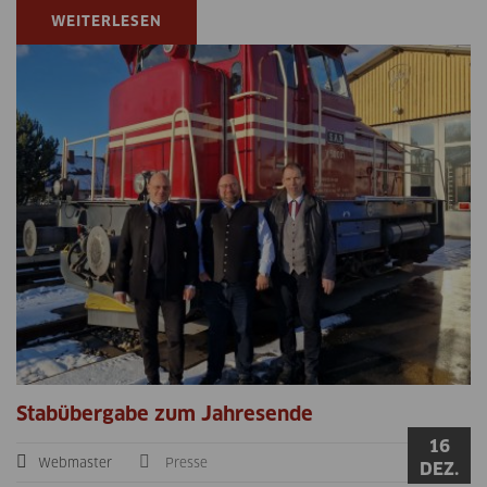
WEITERLESEN
Stabübergabe zum Jahresende
16
Webmaster
Presse
DEZ.