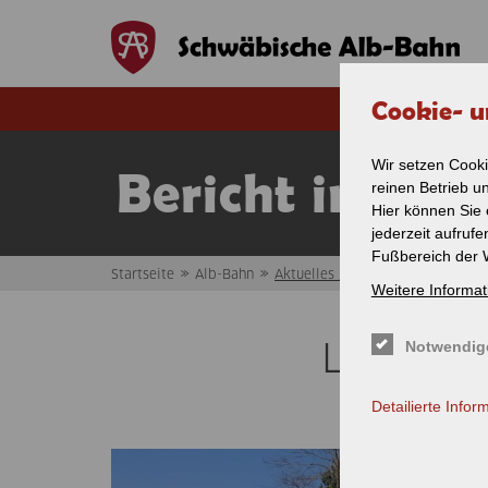
Direkt zum Inhalt
Cookie- u
Wir setzen Cooki
Bericht in de
reinen Betrieb u
Hier können Sie 
jederzeit aufruf
Fußbereich der 
»
»
Startseite
Alb-Bahn
Aktuelles / News
Weitere Informat
Sie sind hier
Lokführe
Notwendig
Detailierte Infor