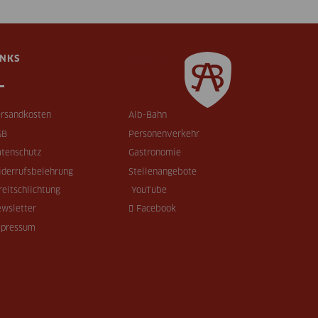
INKS
SERVICELINKS
rsandkosten
Alb-Bahn
GB
Personenverkehr
tenschutz
Gastronomie
derrufsbelehrung
Stellenangebote
reitschlichtung
YouTube
wsletter
Facebook
mpressum