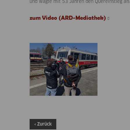
und wagte mit 53 Jahren den Quereinstieg als
zum Video (ARD-Mediathek)
‹ Zurück