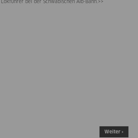
 Lokführer bei der Schwäbischen Alb-Bahn.>>
Weiter ›