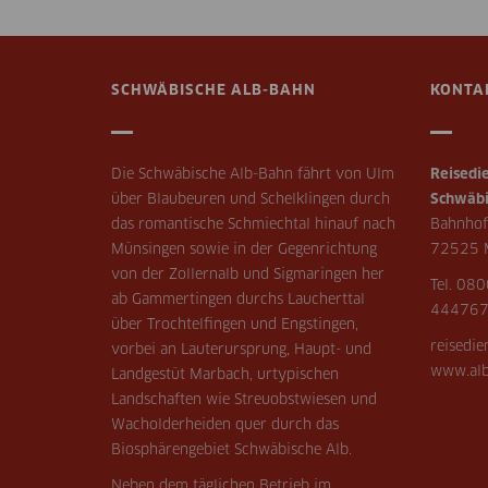
SCHWÄBISCHE ALB-BAHN
KONTA
Die Schwäbische Alb-Bahn fährt von Ulm
Reisedie
über Blaubeuren und Schelklingen durch
Schwäbi
das romantische Schmiechtal hinauf nach
Bahnhof
Münsingen sowie in der Gegenrichtung
72525 
von der Zollernalb und Sigmaringen her
Tel. 080
ab Gammertingen durchs Laucherttal
44476
über Trochtelfingen und Engstingen,
reisedi
vorbei an Lauterursprung, Haupt- und
www.alb
Landgestüt Marbach, urtypischen
Landschaften wie Streuobstwiesen und
Wacholderheiden quer durch das
Biosphärengebiet Schwäbische Alb.
Neben dem täglichen Betrieb im