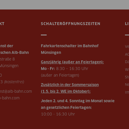
KT
SCHALTERÖFFNUNGSZEITEN
L
nst der
Fahrkartenschalter im Bahnhof
Ve
schen Alb-Bahn
Münsingen
A
straße 8
Ganzjährig (außer an Feiertagen):
Da
Münsingen
Mo - Fr:
8:30 – 16:30 Uhr
Wi
0
(außer an Feiertagen)
St
73
(kostenfrei)
Zusätzlich in der Sommersaison
Ne
enst@alb-bahn.com
(1.5. bis 2. WE im Oktober):
I
-bahn.com
Jeden 2. und 4. Sonntag im Monat sowie
an gesetzlichen Feiertagen:
10:00 - 16:30 Uhr