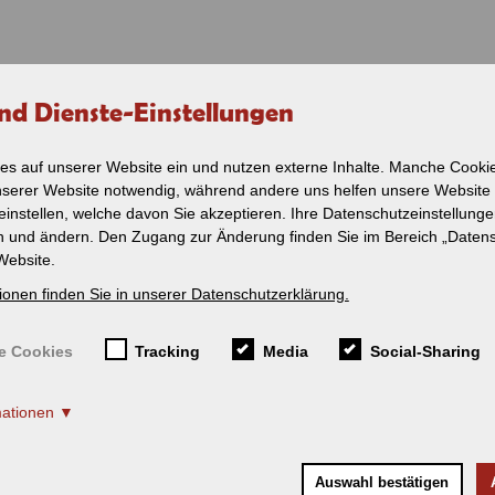
nd Dienste-Einstellungen
VERKEHR
NOSTALGIE
SERVICE
SHOP
PERSONENVERKEHR
ZUG - CHARTER
SERVICE
es auf unserer Website ein und nutzen externe Inhalte. Manche Cookie
r SWR-Landesschau 
nserer Website notwendig, während andere uns helfen unsere Website
Ein-Blick-Fahrplan
Service / Reisedienst
Leistungen im Überbl
2026
einstellen, welche davon Sie akzeptieren. Ihre Datenschutzeinstellung
Ist mein Zug pünktlich
en und ändern. Den Zugang zur Änderung finden Sie im Bereich „Daten
Fahrplan - Lokalbahn
Schienenersatzverkeh
Amstetten -
Website.
Gerstetten
Fahrt suchen
ionen finden Sie in unserer Datenschutzerklärung.
Ist mein Zug
Bahnhof Münsingen
pünktlich?
r mit 53 - Quereinstieg be
Tourismus rund um Mü
e Cookies
Tracking
Media
Social-Sharing
Schienenersatzverkehr
(SEV)
Tourismus entlang der
Ausflugtipps
mationen
Newsletter
Fahrradmitnahme
Auswahl bestätigen