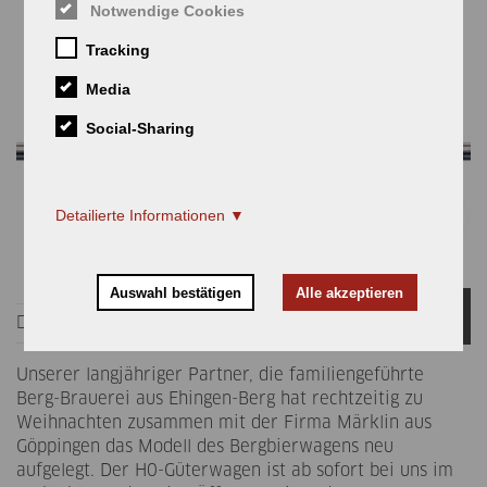
Notwendige Cookies
Tracking
Media
Social-Sharing
Detailierte Informationen
Auswahl bestätigen
Alle akzeptieren
13
Vorstand
News
DEZ.
Unserer langjähriger Partner, die familiengeführte
Berg-Brauerei aus Ehingen-Berg hat rechtzeitig zu
Weihnachten zusammen mit der Firma Märklin aus
Göppingen das Modell des Bergbierwagens neu
aufgelegt. Der H0-Güterwagen ist ab sofort bei uns im