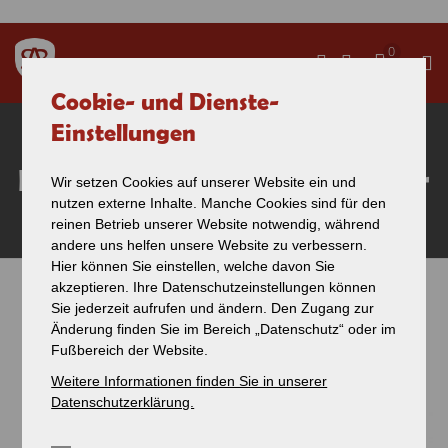
Direkt zum Inhalt
0
Cookie- und Dienste-
Der Berg-Bier-
Einstellungen
Modellbahnwagen ist wieder
Wir setzen Cookies auf unserer Website ein und
nutzen externe Inhalte. Manche Cookies sind für den
erhältlich!
reinen Betrieb unserer Website notwendig, während
andere uns helfen unsere Website zu verbessern.
Hier können Sie einstellen, welche davon Sie
akzeptieren. Ihre Datenschutzeinstellungen können
Rechtzeitig zu Weihnachten bei uns im
Sie sind hier
Sie jederzeit aufrufen und ändern. Den Zugang zur
Shop
Änderung finden Sie im Bereich „Datenschutz“ oder im
Fußbereich der Website.
Weitere Informationen finden Sie in unserer
Datenschutzerklärung.