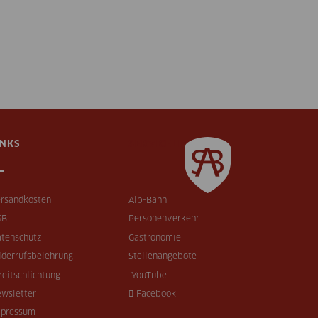
INKS
SERVICELINKS
rsandkosten
Alb-Bahn
GB
Personenverkehr
tenschutz
Gastronomie
derrufsbelehrung
Stellenangebote
reitschlichtung
YouTube
wsletter
Facebook
mpressum