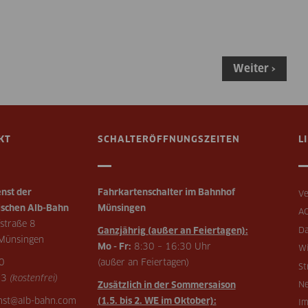
Weiter ›
KT
SCHALTERÖFFNUNGSZEITEN
L
nst der
Fahrkartenschalter im Bahnhof
Ve
schen Alb-Bahn
Münsingen
A
straße 8
Ganzjährig (außer an Feiertagen):
Da
Münsingen
Mo - Fr:
8:30 – 16:30 Uhr
Wi
0
(außer an Feiertagen)
St
73
(kostenfrei)
Zusätzlich in der Sommersaison
Ne
enst@alb-bahn.com
(1.5. bis 2. WE im Oktober):
I