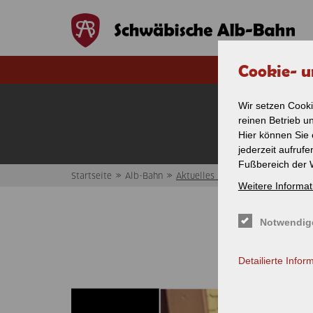
Direkt zum Inhalt
Cookie- u
Wir setzen Cooki
D
reinen Betrieb u
Hier können Sie 
jederzeit aufruf
Fußbereich der 
»
»
Startseite
Alb-Bahn
Aktuelles / News
Weitere Informat
Sie sind hier
Notwendig
Detailierte Infor