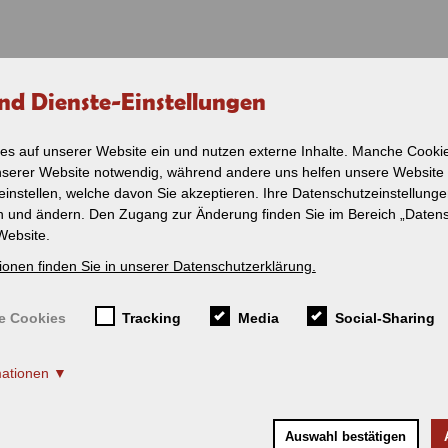
nd Dienste-Einstellungen
VERKEHR
NOSTALGIE
SERVICE
SHOP
PERSONENVERKEHR
ZUG - CHARTER
SERVICE
es auf unserer Website ein und nutzen externe Inhalte. Manche Cookie
er Osterhase kom
nserer Website notwendig, während andere uns helfen unsere Website
Ein-Blick-Fahrplan
Service / Reisedienst
Leistungen im Überbl
2026
einstellen, welche davon Sie akzeptieren. Ihre Datenschutzeinstellung
Ist mein Zug pünktlich
en und ändern. Den Zugang zur Änderung finden Sie im Bereich „Daten
Fahrplan - Lokalbahn
Schienenersatzverkeh
Amstetten -
Website.
Gerstetten
Fahrt suchen
ionen finden Sie in unserer Datenschutzerklärung.
Ist mein Zug
Bahnhof Münsingen
pünktlich?
Verteilaktion in den Züge
Tourismus rund um Mü
e Cookies
Tracking
Media
Social-Sharing
Schienenersatzverkehr
(SEV)
Tourismus entlang der
Ausflugtipps
mationen
Newsletter
Fahrradmitnahme
Auswahl bestätigen